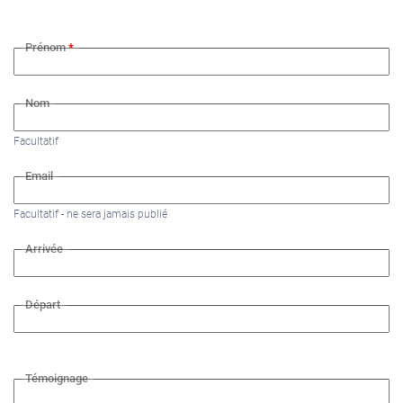
Prénom
*
Nom
Facultatif
Email
Facultatif - ne sera jamais publié
Arrivée
Départ
Témoignage