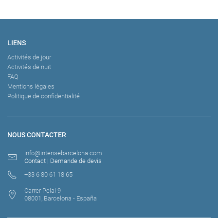
LIENS
Activités de jour
Activités de nuit
FAQ
Mentions légales
Politique de confidentialité
NOUS CONTACTER
info@intensebarcelona.com
Contact
|
Demande de devis
+33 6 80 61 18 65
Carrer Pelai 9
08001, Barcelona - España