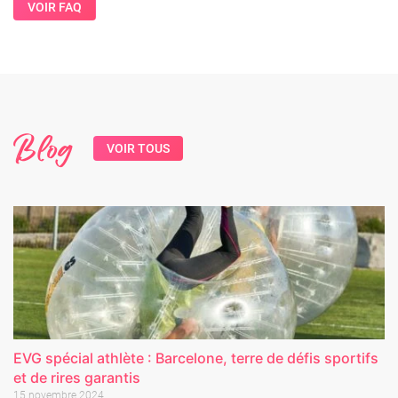
VOIR FAQ
Blog
VOIR TOUS
EVG spécial athlète : Barcelone, terre de défis sportifs
et de rires garantis
15 novembre 2024