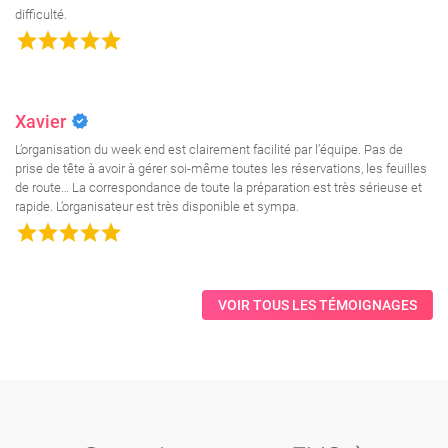
difficulté.
grade
grade
grade
grade
grade
verified
Xavier
L’organisation du week end est clairement facilité par l’équipe. Pas de
prise de tête à avoir à gérer soi-même toutes les réservations, les feuilles
de route… La correspondance de toute la préparation est très sérieuse et
rapide. L’organisateur est très disponible et sympa.
grade
grade
grade
grade
grade
VOIR TOUS LES TÉMOIGNAGES