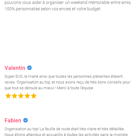
pouvons vous aider à organiser un weekend mémorable entre amis,
100% personnalisé selon vos envies et votre budget.
verified
Valentin
Super EVG, le marié ainsi que toutes les personnes présentes étaient
ravies. Organisation au top, et nous avons reçu de très bons conseils pour
que tout se déroule au mieux ! Merci à toute l’équipe
grade
grade
grade
grade
grade
verified
Fabien
Organisation au top! La feuille de route était très claire et très détaillée.
Nous étions attendus et accueillis à toutes les activités sans la moindre