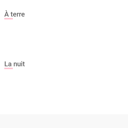
À terre
Bubble Football
Cours nu artistique
Lancer de hache
La nuit
Dîner + Hummer 1h + Club
Cours de Cocktails
Stripteaseuse