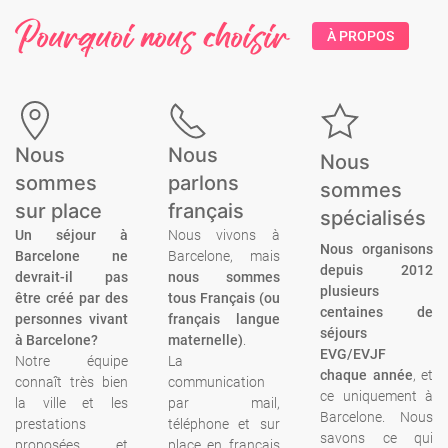
Pourquoi nous choisir
À PROPOS
Nous
Nous
Nous
sommes
parlons
sommes
sur place
français
spécialisés
Un séjour à
Nous vivons à
Nous organisons
Barcelone ne
Barcelone, mais
depuis 2012
devrait-il pas
nous sommes
plusieurs
être créé par des
tous Français (ou
centaines de
personnes vivant
français langue
séjours
à Barcelone?
maternelle)
.
EVG/EVJF
Notre équipe
La
chaque année
, et
connaît très bien
communication
ce uniquement à
la ville et les
par mail,
Barcelone.
Nous
prestations
téléphone et sur
savons ce qui
proposées, et
place en français