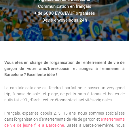
Communication en français
+ de 6000 EVG/EVJF organisés
Devis envoyé sous 24h
Vous êtes en charge de l’organisation de l’enterrement de vie de
garçon de votre ami/frère/cousin et songez à l’emmener à
Barcelone ? Excellente idée !
La capitale catalane est l’endroit parfait pour passer un very good
trip, à base de soleil et plage, de petits bars à tapas et boites de
nuits taille XL, d’architecture étonnante et activités originales.
Français, expatriés depuis 2, 5, 15 ans, nous sommes spécialisés
dans l’organisation d’enterrements de vie de garçon et
enterrements
de vie de jeune fille à Barcelone
. Basés à Barcelone-même, nous