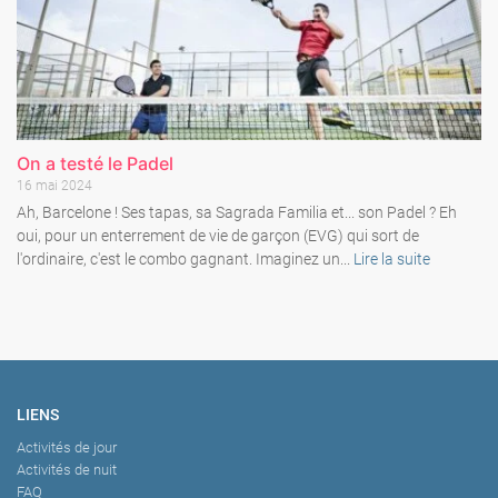
On a testé le Padel
16 mai 2024
Ah, Barcelone ! Ses tapas, sa Sagrada Familia et... son Padel ? Eh
oui, pour un enterrement de vie de garçon (EVG) qui sort de
l'ordinaire, c'est le combo gagnant. Imaginez un...
Lire la suite
LIENS
Activités de jour
Activités de nuit
FAQ