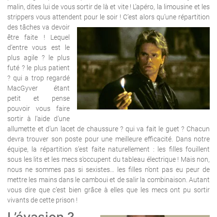
malin, dites lui de vous sortir de là et vite ! L’apéro, la limousine et les
strippers vous attendent pour le soir !
C’est alors qu’une répartition
des tâches va devoir
être faite ! Lequel
d’entre vous est le
plus agile ? le plus
futé ? le plus patient
? qui a trop regardé
MacGyver étant
petit et pense
pouvoir vous faire
sortir à l’aide d’une
allumette et d’un lacet de chaussure ? qui va fait le guet ? Chacun
devra trouver son poste pour une meilleure efficacité.
Dans notre
équipe, la répartition s’est faite naturellement : les filles fouillent
sous les lits et les mecs s’occupent du tableau électrique ! Mais non,
nous ne sommes pas si sexistes… les filles n’ont pas eu peur de
mettre les mains dans le camboui et de salir la combinaison. Autant
vous dire que c’est bien grâce à elles que les mecs ont pu sortir
vivants de cette prison !