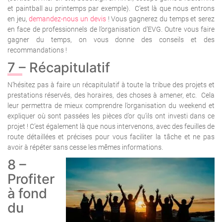
et paintball au printemps par exemple).
C’est là que nous entrons
en jeu,
demandez-nous un devis
! Vous gagnerez du temps et serez
en face de professionnels de l’organisation d’EVG. Outre vous faire
gagner du temps, on vous donne des conseils et des
recommandations !
7 – Récapitulatif
N’hésitez pas à faire un récapitulatif à toute la tribue des projets et
prestations réservés, des horaires, des choses à amener, etc. Cela
leur permettra de mieux comprendre l’organisation du weekend et
expliquer où sont passées les pièces d’or qu’ils ont investi dans ce
projet !
C’est également là que nous intervenons, avec des feuilles de
route détaillées et précises pour vous faciliter la tâche et ne pas
avoir à répéter sans cesse les mêmes informations.
8 –
Profiter
à fond
du