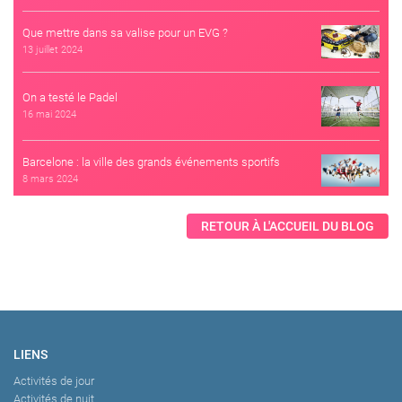
Que mettre dans sa valise pour un EVG ?
13 juillet 2024
On a testé le Padel
16 mai 2024
Barcelone : la ville des grands événements sportifs
8 mars 2024
RETOUR À L'ACCUEIL DU BLOG
LIENS
Activités de jour
Activités de nuit