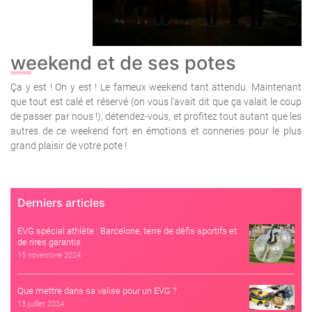
weekend et de ses potes
Ça y est ! On y est ! Le fameux weekend tant attendu. Maintenant
que tout est calé et réservé (on vous l’avait dit que ça valait le coup
de passer par nous !), détendez-vous, et profitez tout autant que les
autres de ce weekend fort en émotions et conneries pour le plus
grand plaisir de votre pote !
Derniers articles
EVG spécial athlète : Barcelone, terre de défis sportifs et
de rires garantis
15 novembre 2024
Que mettre dans sa valise pour un EVG ?
13 juillet 2024