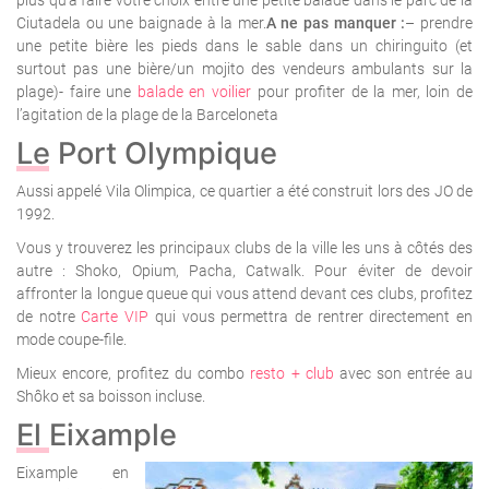
plus qu’à faire votre choix entre une petite balade dans le parc de la
Ciutadela ou une baignade à la mer.
A ne pas manquer :
– prendre
une petite bière les pieds dans le sable dans un chiringuito (et
surtout pas une bière/un mojito des vendeurs ambulants sur la
plage)- faire une
balade en voilier
pour profiter de la mer, loin de
l’agitation de la plage de la Barceloneta
Le Port Olympique
Aussi appelé Vila Olimpica, ce quartier a été construit lors des JO de
1992.
Vous y trouverez les principaux clubs de la ville les uns à côtés des
autre : Shoko, Opium, Pacha, Catwalk. Pour éviter de devoir
affronter la longue queue qui vous attend devant ces clubs, profitez
de notre
Carte VIP
qui vous permettra de rentrer directement en
mode coupe-file.
Mieux encore, profitez du combo
resto + club
avec son entrée au
Shôko et sa boisson incluse.
El Eixample
Eixample en