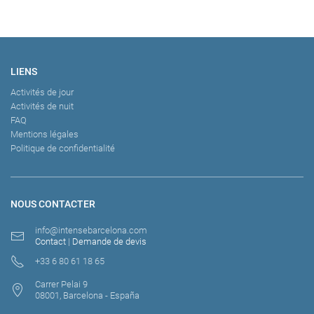
LIENS
Activités de jour
Activités de nuit
FAQ
Mentions légales
Politique de confidentialité
NOUS CONTACTER
info@intensebarcelona.com
Contact
|
Demande de devis
+33 6 80 61 18 65
Carrer Pelai 9
08001, Barcelona - España