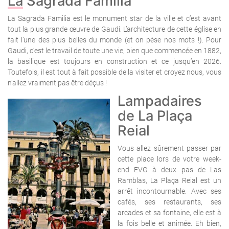
La Sagrada Familia
La Sagrada Familia est le monument star de la ville et c’est avant
tout la plus grande œuvre de Gaudi. L’architecture de cette église en
fait l’une des plus belles du monde (et on pèse nos mots !). Pour
Gaudi, c’est le travail de toute une vie, bien que commencée en 1882,
la basilique est toujours en construction et ce jusqu’en 2026.
Toutefois, il est tout à fait possible de la visiter et croyez nous, vous
n’allez vraiment pas être déçus !
Lampadaires
de La Plaça
Reial
Vous allez sûrement passer par
cette place lors de votre week-
end EVG à deux pas de Las
Ramblas, La Plaça Reial est un
arrêt incontournable. Avec ses
cafés, ses restaurants, ses
arcades et sa fontaine, elle est à
la fois belle et animée. Eh bien,