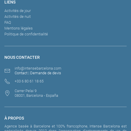
LIENS
Activités de jour
Activités de nuit
FAQ
Mentions légales
Politique de confidentialité
NOUS CONTACTER
info@intensebarcelona.com
Contact
|
Demande de devis
+33 6 80 61 18 65
Carrer Pelai 9
08001, Barcelona - España
À PROPOS
Agence basée à Barcelone et 100% francophone, Intense Barcelona est
spécialisée depuis 2012 dans l'organisation d'enterrements de vie de