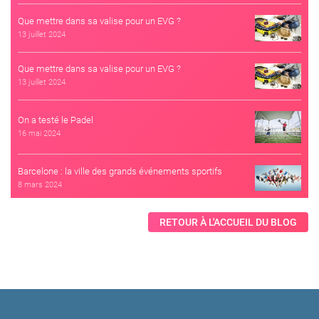
Que mettre dans sa valise pour un EVG ?
13 juillet 2024
Que mettre dans sa valise pour un EVG ?
13 juillet 2024
On a testé le Padel
16 mai 2024
Barcelone : la ville des grands événements sportifs
8 mars 2024
RETOUR À L'ACCUEIL DU BLOG