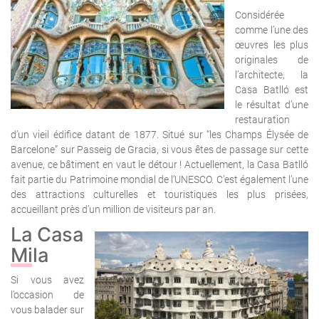
Considérée
comme l’une des
œuvres les plus
originales de
l’architecte, la
Casa Batlló est
le résultat d’une
restauration
d’un vieil édifice datant de 1877. Situé sur “les Champs Élysée de
Barcelone” sur Passeig de Gracia, si vous êtes de passage sur cette
avenue, ce bâtiment en vaut le détour ! Actuellement, la Casa Batlló
fait partie du Patrimoine mondial de l’UNESCO. C’est également l’une
des attractions culturelles et touristiques les plus prisées,
accueillant près d’un million de visiteurs par an.
La Casa
Mila
Si vous avez
l’occasion de
vous balader sur