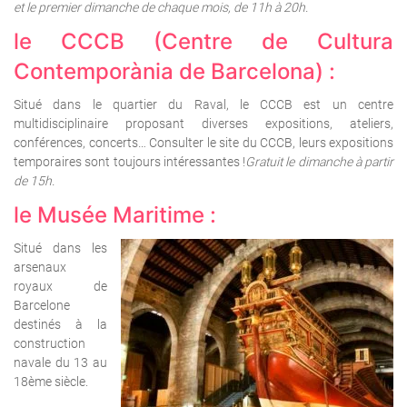
et le premier dimanche de chaque mois, de 11h à 20h.
le CCCB (Centre de Cultura
Contemporània de Barcelona) :
Situé dans le quartier du Raval, le CCCB est un centre
multidisciplinaire proposant diverses expositions, ateliers,
conférences, concerts… Consulter le site du CCCB, leurs expositions
temporaires sont toujours intéressantes !
Gratuit le dimanche à partir
de 15h.
le Musée Maritime :
Situé dans les
arsenaux
royaux de
Barcelone
destinés à la
construction
navale du 13 au
18ème siècle.