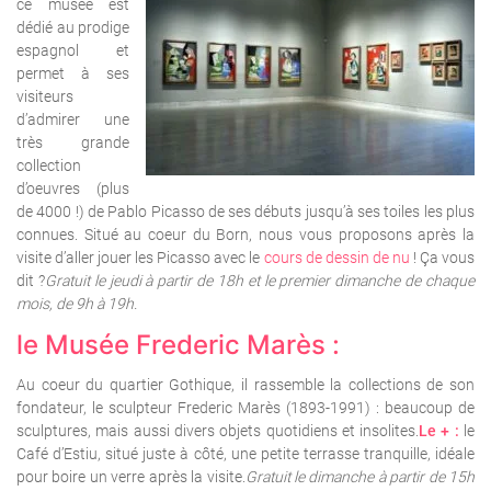
ce musée est
dédié au prodige
espagnol et
permet à ses
visiteurs
d’admirer une
très grande
collection
d’oeuvres (plus
de 4000 !) de Pablo Picasso de ses débuts jusqu’à ses toiles les plus
connues. Situé au coeur du Born, nous vous proposons après la
visite d’aller jouer les Picasso avec le
cours de dessin de nu
! Ça vous
dit ?
Gratuit le jeudi à partir de 18h et le premier dimanche de chaque
mois, de 9h à 19h.
le Musée Frederic Marès :
Au coeur du quartier Gothique, il rassemble la collections de son
fondateur, le sculpteur Frederic Marès (1893-1991) : beaucoup de
sculptures, mais aussi divers objets quotidiens et insolites.
Le + :
le
Café d’Estiu, situé juste à côté, une petite terrasse tranquille, idéale
pour boire un verre après la visite.
Gratuit le dimanche à partir de 15h