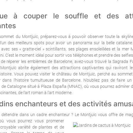
e à couper le souffle et des att
antes
sommet du Montjuïc, préparez-vous à pouvoir observer toute la skyline
l’un des meilleurs spots pour avoir un panorama sur la belle catalane. 
avec ses « gratte-ciel » scintillants, ses plages ensoleillées et la mer 
nfini. C’est le moment idéal pour sortir vos téléphones et prendre des selfi
de réperer les emblèmes de Barcelone, avez-vous trouvé la Sagrada Fam
Montjuïc abrite également des attractions captivantes qui raviront le
istoire. Vous pouvez visiter le château de Montjuïc, perché au sommet d
 dans l’histoire tumultueuse de Barcelone. N’oubliez pas de faire u
rt de Catalogne situé à Plaza España (MNAC), où vous pourrez admirer 
cinantes, de l’art roman à l’art moderne.
rdins enchanteurs et des activités amu
 détendre dans un cadre enchanteur ? Le Montjuïc vous offre de magn
 où vous pourrez
vous promener
ncroyable
variété de plantes et de