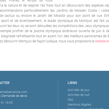
iques. Prenez le temps de vous
 la nature et de respirer l’air frais tout en découvrant des espèces vé
ecommandons particulièrement les Jardins de Mossen Costa i Llobe
e cactus ou encore le Jardin del Mirador pour son point de vue.
Enf
sport et de divertissement, le stade olympique de Montjuïc est fait p
uvrir les lieux où se sont déroulées les compétitions des Jeux olympiqu
xemple profiter de la piscine olympique extérieure ouverte de juin à 
ne baignade rafraîssante tout en ayant l’un des meilleurs panoramas de 
ez découvrir Montjuic de façon ludique, nous vous proposons la
balade en
ACTER
LIENS
Activités de jour
tensebarcelona.com
Activités de nuit
|
Demande de devis
FAQ
 61 18 65
Mentions légales