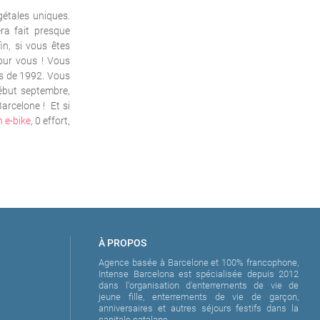
gétales uniques.
ra fait presque
in, si vous êtes
our vous ! Vous
es de 1992. Vous
début septembre,
Barcelone !
Et si
 e-bike
, 0 effort,
À PROPOS
Agence basée à Barcelone et 100% francophone,
Intense Barcelona est spécialisée depuis 2012
dans l'organisation d'enterrements de vie de
jeune fille, enterrements de vie de garçon,
anniversaires et autres séjours festifs dans la
capitale catalane.