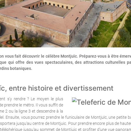
 on vous fait découvrir le célèbre Montjuïc. Préparez-vous à être émerv
que qui offre des vues spectaculaires, des attractions culturelles p
rdins botaniques.
c, entre histoire et divertissement
nt s’y rendre ? Le moyen le plus
e prendre le métro. Il vous suffit de
gne 2 ou la ligne 3 et descendre à la
lel. Ensuite, vous pourrez prendre le funiculaire de Montjuïc, une petite
sportera jusqu’au centre de Montjuic. Pour prendre encore plus de haute
téléphérique jusqu’au sommet de Montjuic et profiter d’une vue panoramiq