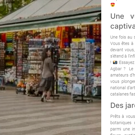
Une vu
captiv
Une fois au 
Vous êtes à 
devant vous, 
s’étend à l’i
!
Essayez 
Agbar ?
Le 
amateurs d’h
vous plonger
national d’a
catalanes fas
Des ja
Prêts à vous
botaniques
parmi une i