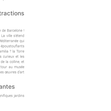
ractions
 de Barcelone !
La ville s’étend
Méditerranée qui
es époustouflants
ilia ? la Torre
s curieux et les
e la colline, et
n tour au musée
des œuvres d’art
santes
ifiques jardins