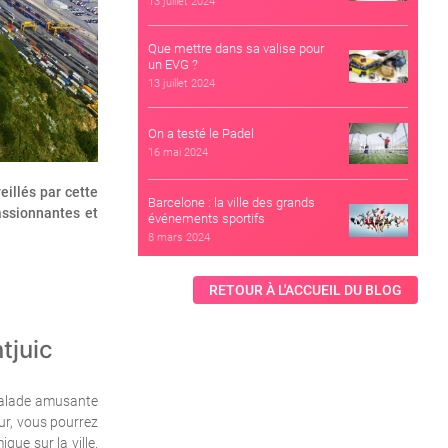
13 juillet 2024
Que mettre dans sa valise pour
un EVG ?
13 juillet 2024
On a testé le Padel
16 mai 2024
eillés par cette
Barcelone : la ville des grands
assionnantes et
événements sportifs
8 mars 2024
RETOUR À L'ACCUEIL DU BLOG
 balade amusante
ur, vous pourrez
ue sur la ville.