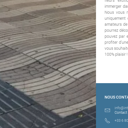
fleurs exot
immerger dans
Nous vous r
uniquement d
amateurs de 
pourrez déco
pouvez par e
profiter d’u
vous souhait
100% plaisir !
NOUS CONT
info@in
Contact
+33 6 80