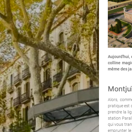
Aujourd'hui,
colline magi
même des ja
Montjuï
Alors, comme
pratique est d
prendre la li
station Paral
qui vous tran
emprunter le 