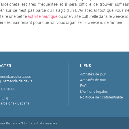
Barceloneta est très fréquentée et il sera difficile de trouver suffi
ien sûr ce n’est pas parce qu’il s’agit d’un EVG spécial foot que vous 
 faire une petite
activité nautique
ou une visite culturelle dans le weekend
er dès maintenant pour que l’on vous organise LE weekend de l’année !
ACTER
LIENS
Activités de jour
tensebarcelona.com
Activités de nuit
|
Demande de devis
FAQ
 61 18 65
Mentions légales
Politique de confidentialité
elai 9
Barcelona - España
se Barcelona S.L - Tous droits réservés