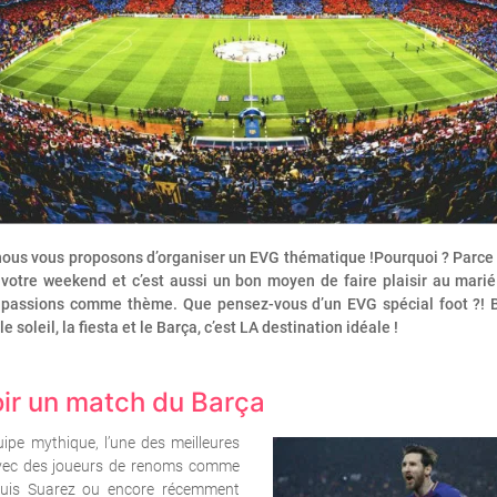
nous vous proposons d’organiser un EVG thématique !Pourquoi ? Parce
votre weekend et c’est aussi un bon moyen de faire plaisir au marié
s passions comme thème. Que pensez-vous d’un EVG spécial foot ?! 
e soleil, la fiesta et le Barça, c’est LA destination idéale !
oir un match du Barça
uipe mythique, l’une des meilleures
vec des joueurs de renoms comme
Luis Suarez ou encore récemment