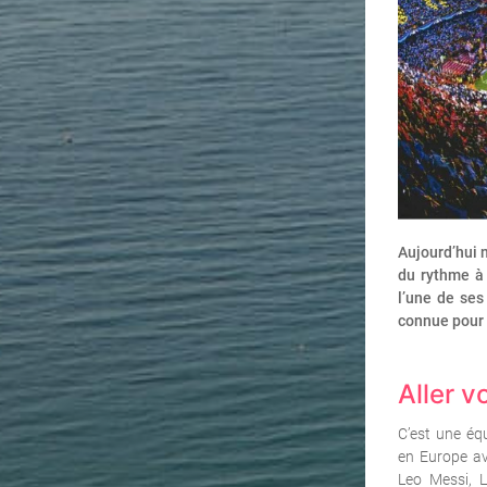
Aujourd’hui 
du rythme à 
l’une de se
connue pour l
Aller v
C’est une éq
en Europe a
Leo Messi, 