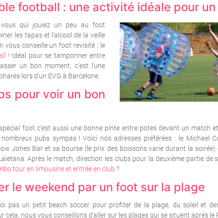
le football : une activité idéale pour u
t vous qui jouiez un peu au foot
miner les tapas et l’alcool de la veille
 vous conseille un foot revisité : le
ll
! Idéal pour se tamponner entre
asser un bon moment, c’est l’une
 phares lors d’un EVG à Barcelone.
bs pour voir un bon
pécial foot c’est aussi une bonne pinte entre potes devant un match e
 nombreux pubs sympas ! Voici nos adresses préférées : le Michael Col
ow Jones Bar et sa bourse (le prix des boissons varie durant la soirée)
Laietana. Après le match, direction les clubs pour la deuxième partie de s
bo tour en limousine et entrée en club
?
r le weekend par un foot sur la plage
i pas un petit beach soccer pour profiter de la plage, du soleil et des j
r cela, nous vous conseillons d’aller sur les plages qui se situent après le