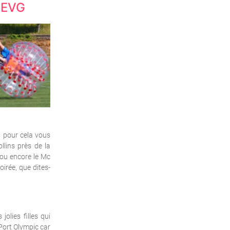
n EVG
t pour cela vous
lins près de la
 ou encore le Mc
oirée, que dites-
olies filles qui
 Port Olympic car