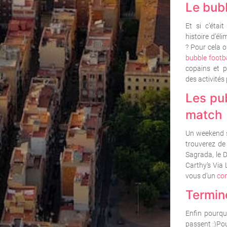
Le bubb
Et si c’étai
histoire d’éli
? Pour cela on
bubble footba
copains et p
des activités
Les pu
match
Un weekend s
trouverez de
Sagrada, le D
Carthy’s Via 
vous d’un
com
Termine
Enfin pourquo
passent :)Pou