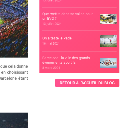
13 juillet 2024
Que mettre dans sa valise pour
un EVG ?
13 juillet 2024
On a testé le Padel
16 mai 2024
Barcelone : la ville des grands
événements sportifs
 que cela donne
8 mars 2024
 en choisissant
Barcelone étant
RETOUR À L'ACCUEIL DU BLOG