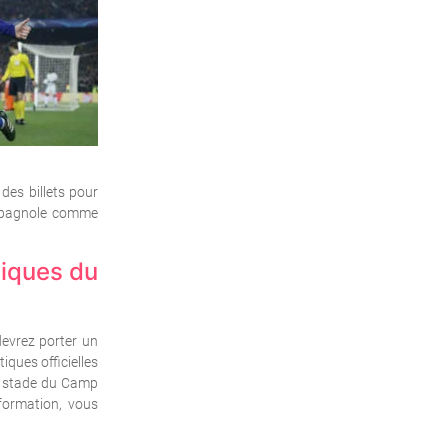
des billets pour
espagnole comme
tiques du
devrez porter un
ques officielles
au stade du Camp
formation, vous