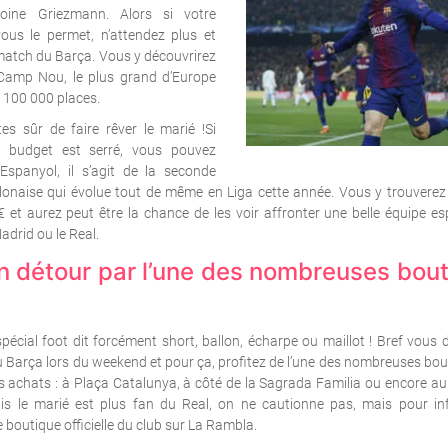
toine Griezmann. Alors si votre
 vous le permet, n’attendez plus et
 match du Barça. Vous y découvrirez
Camp Nou, le plus grand d’Europe
 100 000 places.
tes sûr de faire rêver le marié !Si
e budget est serré, vous pouvez
’Espanyol, il s’agit de la seconde
lonaise qui évolue tout de même en Liga cette année. Vous y trouverez 
 et aurez peut être la chance de les voir affronter une belle équipe 
Madrid ou le Real.
un détour par l’une des nombreuses bou
pécial foot dit forcément short, ballon, écharpe ou maillot ! Bref vous 
 Barça lors du weekend et pour ça, profitez de l’une des nombreuses bouti
os achats : à Plaça Catalunya, à côté de la Sagrada Familia ou encore 
s le marié est plus fan du Real, on ne cautionne pas, mais pour in
 boutique officielle du club sur La Rambla.