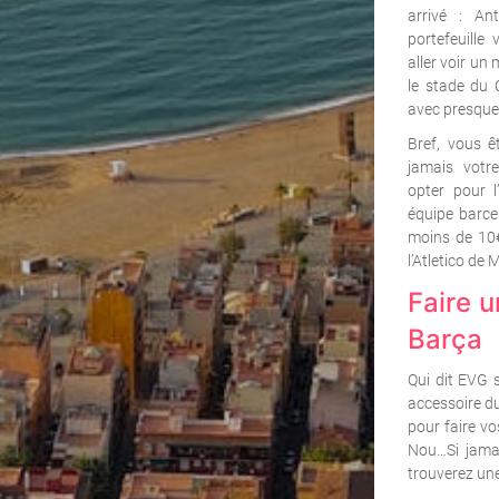
arrivé : An
portefeuille
aller voir un
le stade du 
avec presque
Bref, vous ê
jamais votr
opter pour l
équipe barce
moins de 10€
l’Atletico de 
Faire 
Barça
Qui dit EVG s
accessoire du
pour faire v
Nou…Si jamai
trouverez une