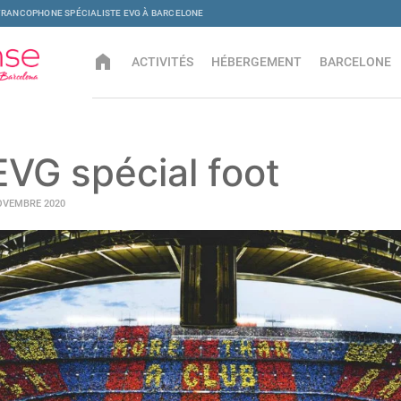
FRANCOPHONE SPÉCIALISTE EVG À BARCELONE
home
ACTIVITÉS
HÉBERGEMENT
BARCELONE
EVG spécial foot
NOVEMBRE 2020