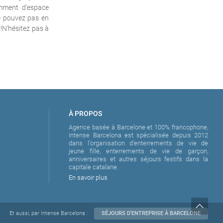
samment d’espace
ne pouvez pas en
 !N’hésitez pas à
À PROPOS
Agence basée à Barcelone et 100% francophone,
Intense Barcelona est spécialisée depuis 2012
dans l'organisation d'enterrements de vie de
jeune fille, enterrements de vie de garçon,
anniversaires et autres séjours festifs dans la
capitale catalane.
En savoir plus
Et aussi, par Intense Barcelona :
SÉJOURS D'ENTREPRISE À BARCELONE