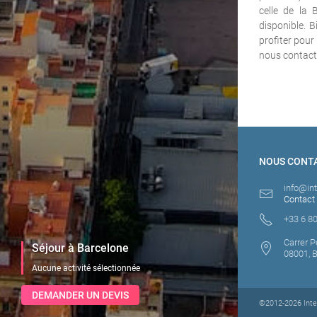
celle de la 
disponible. B
profiter pour
nous contact
NOUS CONT
info@in
Contact
+33 6 80
Carrer P
Séjour à Barcelone
08001, 
Aucune activité sélectionnée
DEMANDER UN DEVIS
©2012-2026 Inten