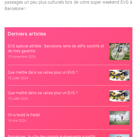
passages un peu plus culturels lors de votre super weekend EVG à
Barcelone !
Derniers articles
EVG spécial athlète : Barcelone, terre de défis sportifs et
de rires garantis
15 novembre 2024
Que mettre dans sa valise pour un EVG ?
13 juillet 2024
Que mettre dans sa valise pour un EVG ?
13 juillet 2024
On a testé le Padel
16 mai 2024
Barcelone : la ville des grands événements sportifs