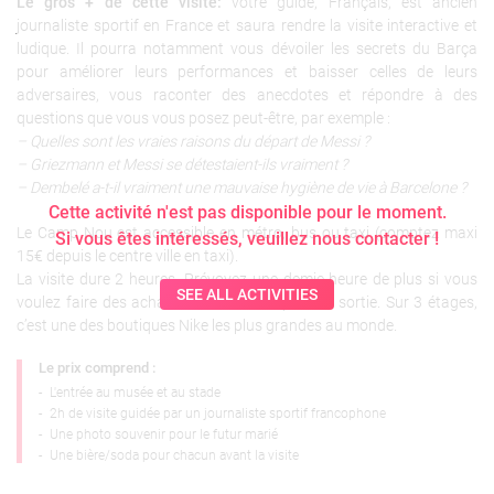
Le gros + de cette visite:
votre guide, Français, est ancien
journaliste sportif en France et saura rendre la visite interactive et
ludique. Il pourra notamment vous dévoiler les secrets du Barça
pour améliorer leurs performances et baisser celles de leurs
adversaires, vous raconter des anecdotes et répondre à des
questions que vous vous posez peut-être, par exemple :
– Quelles sont les vraies raisons du départ de Messi ?
– Griezmann et Messi se détestaient-ils vraiment ?
– Dembelé a-t-il vraiment une mauvaise hygiène de vie à Barcelone ?
Cette activité n'est pas disponible pour le moment.
Le Camp Nou est accessible en métro, bus ou taxi (comptez maxi
Si vous êtes intéressés, veuillez nous contacter !
15€ depuis le centre ville en taxi).
La visite dure 2 heures. Prévoyez une demie-heure de plus si vous
SEE ALL ACTIVITIES
voulez faire des achats dans la boutique à la sortie. Sur 3 étages,
c’est une des boutiques Nike les plus grandes au monde.
Le prix comprend :
-
L'entrée au musée et au stade
-
2h de visite guidée par un journaliste sportif francophone
-
Une photo souvenir pour le futur marié
-
Une bière/soda pour chacun avant la visite