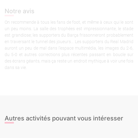
Notre avis
On recommende à tous les fans de foot, et même à ceux qui le sont
un peu moins. La salle des trophées est impressionnante, le stade
est grandiose; les supporters du Barça frissonneront probablement
en traversant le tunnel des joueurs… Les supporters du Real Madrid
auront un peu de mal dans l’espace multimédia, les images du 2-6,
du 5-0 et autres corrections plus récentes passant en boucle sur
des écrans géants, mais ça reste un endroit mythique à voir une fois
dans sa vie.
Autres activités pouvant vous intéresser
Jetski
Croisière en catamaran BBQ
Stripteaseuse
Beach game + Paddle Surf