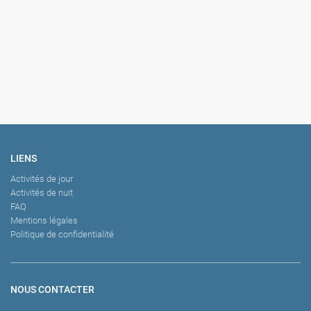
Escape Game - Jeu de réflexion
Cours de Paella & Sangría
Balade à cheval
Pack Supporter
LIENS
Activités de jour
Activités de nuit
FAQ
Mentions légales
Politique de confidentialité
NOUS CONTACTER