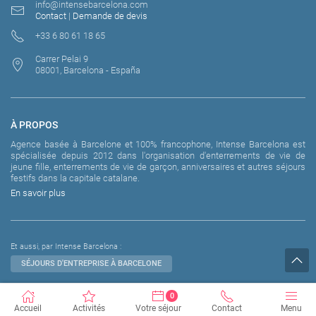
info@intensebarcelona.com
Contact
|
Demande de devis
+33 6 80 61 18 65
Carrer Pelai 9
08001, Barcelona - España
À PROPOS
Agence basée à Barcelone et 100% francophone, Intense Barcelona est
spécialisée depuis 2012 dans l'organisation d'enterrements de vie de
jeune fille, enterrements de vie de garçon, anniversaires et autres séjours
festifs dans la capitale catalane.
En savoir plus
Et aussi, par Intense Barcelona :
SÉJOURS D'ENTREPRISE À BARCELONE
0
©2012-2026 Intense Barcelona S.L - Tous droits réservés
Accueil
Activités
Votre séjour
Contact
Menu