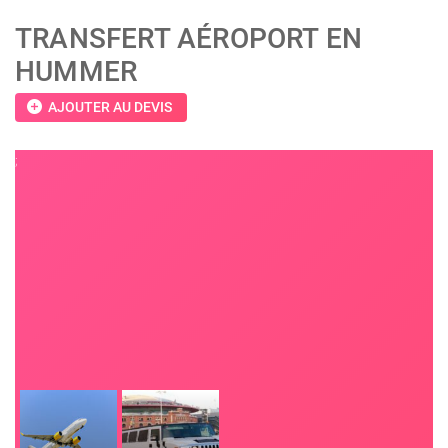
TRANSFERT AÉROPORT EN
HUMMER
add_circle
AJOUTER AU DEVIS
;