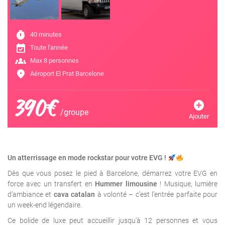
timer
40 minutes
event_available
Toute l'année
groups
Max 8 personnes
location_on
Aéroport El Prat Barcelone
390€
add_circle
/groupe
Ajouter
Un atterrissage en mode rockstar pour votre EVG !
Dès que vous posez le pied à Barcelone, démarrez votre EVG en
force avec un transfert en
Hummer limousine
! Musique, lumière
d’ambiance et
cava catalan
à volonté – c’est l’entrée parfaite pour
un week-end légendaire.
Ce bolide de luxe peut accueillir jusqu’à 12 personnes et vous