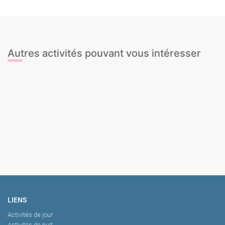
Autres activités pouvant vous intéresser
Flyboard
Limousine
JetBoat
Stripteaseuse
Jetski
Croisière en catamaran BBQ
Dégustation de Cava
Cours nu artistique
LIENS
Activités de jour
Activités de nuit