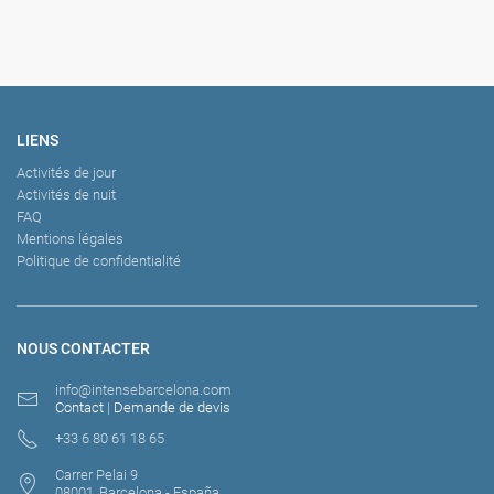
LIENS
Activités de jour
Activités de nuit
FAQ
Mentions légales
Politique de confidentialité
NOUS CONTACTER
info@intensebarcelona.com
Contact
|
Demande de devis
+33 6 80 61 18 65
Carrer Pelai 9
08001, Barcelona - España