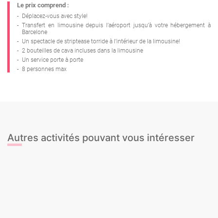
Le prix comprend :
-
Déplacez-vous avec style!
-
Transfert en limousine depuis l’aéroport jusqu’à votre hébergement à
Barcelone
-
Un spectacle de striptease torride à l’intérieur de la limousine!
-
2 bouteilles de cava incluses dans la limousine
-
Un service porte à porte
-
8 personnes max
Autres activités pouvant vous intéresser
Cours de Cocktails
Jetski
Croisière en catamaran BBQ
Lancer de hache
Croisière privée en voilier
Segway Tour Privé
JetBoat
Stripteaseuse