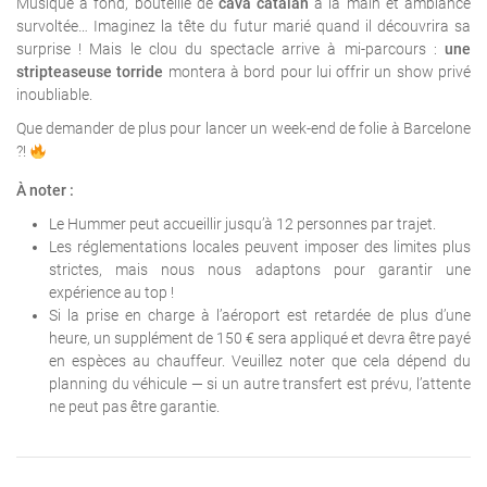
Musique à fond, bouteille de
cava catalan
à la main et ambiance
survoltée… Imaginez la tête du futur marié quand il découvrira sa
surprise ! Mais le clou du spectacle arrive à mi-parcours :
une
stripteaseuse torride
montera à bord pour lui offrir un show privé
inoubliable.
Que demander de plus pour lancer un week-end de folie à Barcelone
?!
À noter :
Le Hummer peut accueillir jusqu’à 12 personnes par trajet.
Les réglementations locales peuvent imposer des limites plus
strictes, mais nous nous adaptons pour garantir une
expérience au top !
Si la prise en charge à l’aéroport est retardée de plus d’une
heure, un supplément de 150 € sera appliqué et devra être payé
en espèces au chauffeur. Veuillez noter que cela dépend du
planning du véhicule — si un autre transfert est prévu, l’attente
ne peut pas être garantie.