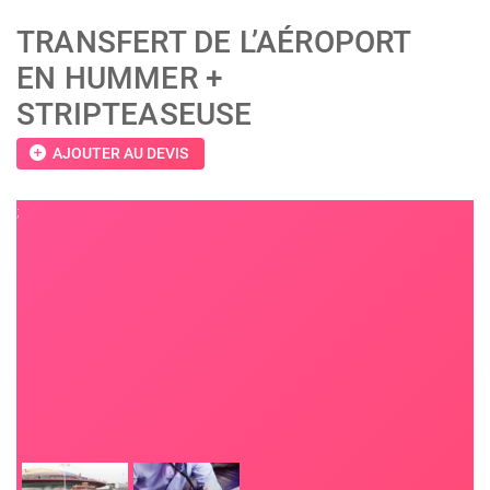
TRANSFERT DE L’AÉROPORT
EN HUMMER +
STRIPTEASEUSE
add_circle
AJOUTER AU DEVIS
;