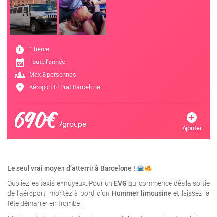
timer
1 heure
event_available
Toute l'année
groups
Max 8 personnes
location_on
Aéroport El Prat Barcelone
690€
add_circle
/groupe
Ajouter
Le seul vrai moyen d’atterrir à Barcelone !
Oubliez les taxis ennuyeux. Pour un
EVG
qui commence dès la sortie
de l’aéroport, montez à bord d’un
Hummer limousine
et laissez la
fête démarrer en trombe !