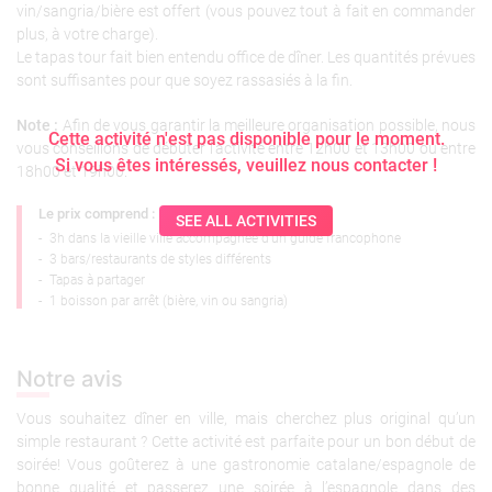
vin/sangria/bière est offert (vous pouvez tout à fait en commander
plus, à votre charge).
Le tapas tour fait bien entendu office de dîner. Les quantités prévues
sont suffisantes pour que soyez rassasiés à la fin.
Note :
Afin de vous garantir la meilleure organisation possible, nous
Cette activité n'est pas disponible pour le moment.
vous conseillons de débuter l’activité entre 12h00 et 13h00 ou entre
Si vous êtes intéressés, veuillez nous contacter !
18h00 et 19h00.
Le prix comprend :
SEE ALL ACTIVITIES
-
3h dans la vieille ville accompagnée d’un guide francophone
-
3 bars/restaurants de styles différents
-
Tapas à partager
-
1 boisson par arrêt (bière, vin ou sangria)
Notre avis
Vous souhaitez dîner en ville, mais cherchez plus original qu’un
simple restaurant ? Cette activité est parfaite pour un bon début de
soirée! Vous goûterez à une gastronomie catalane/espagnole de
bonne qualité et passerez une soirée à l’espagnole dans des