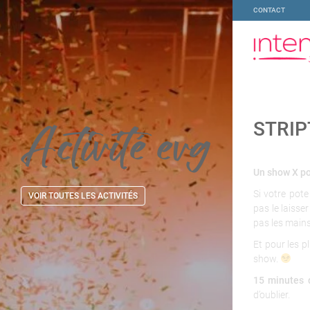
CONTACT
Activité
evg
STRI
Un show X po
Si votre pot
VOIR TOUTES LES ACTIVITÉS
pas le laiss
pas les mains
Et pour les p
show.
15 minutes d
d’oublier.