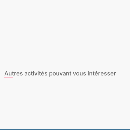
Banana Boat
Beach Club
Jetski
Kayak
Parachute ascensionnel
Pédalo à bière
Speed Boat
Stand Up Paddle
Wakeboard / Ski Nautique
Beach Club - Pool Party Tickets
Beach Games
Beach game + Paddle Surf
Crazy Sofa
Flyboard
JetBoat
JetCar
Autres activités pouvant vous intéresser
Snack lunch and Swim Party Boat
La Guerre Nerf
Mini-jeux sportifs - Gymkana
Spa