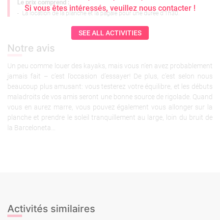
Le prix comprend :
Si vous êtes intéressés, veuillez nous contacter !
-
La location de la planche et la pagaie pour une durée d'1h30.
SEE ALL ACTIVITIES
Notre avis
Un peu comme louer des kayaks, mais vous n’en avez probablement
jamais fait – c’est l’occasion d’essayer! De plus, c’est selon nous
beaucoup plus amusant: vous testerez votre équilibre, et les débuts
maladroits de vos amis seront une bonne source de rigolade. Quand
vous en aurez marre, vous pouvez également vous allonger sur la
planche et prendre le soleil tranquillement au large, loin du bruit de
la Barceloneta…
Activités similaires