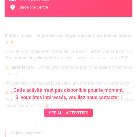
location_on
Barcelone Centre
Bluffez, misez… et perdez vos moyens devant une bombe latine !
Vous et vos potes avez l’âme de joueurs ? Testez vos talents lors
d’un
tournoi de poker privé
organisé spécialement pour votre EVG.
Matériel pro :
Cartes, jetons et tapis pour une vraie ambiance de
casino.
Open bar :
Parce que jouer sans un verre à la main, c’est interdit !
Cette activité n'est pas disponible pour le moment.
Surprise en pleine partie :
Une strip-teaseuse sublime débarque
Si vous êtes intéressés, veuillez nous contacter !
pour un show inoubliable. On parie que personne ne regardera plus
ses cartes après ça…
SEE ALL ACTIVITIES
Le prix comprend :