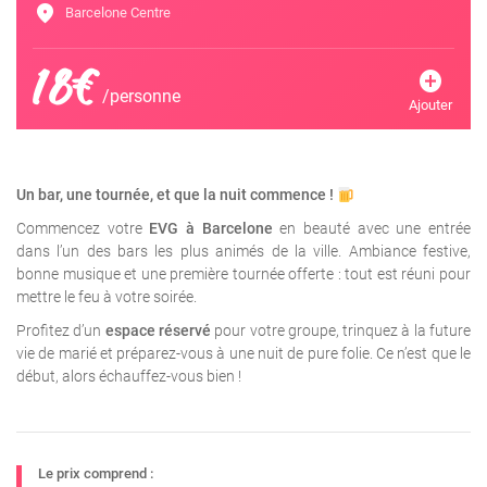
location_on
Barcelone Centre
18€
add_circle
/personne
Ajouter
Un bar, une tournée, et que la nuit commence !
Commencez votre
EVG à Barcelone
en beauté avec une entrée
dans l’un des bars les plus animés de la ville. Ambiance festive,
bonne musique et une première tournée offerte : tout est réuni pour
mettre le feu à votre soirée.
Profitez d’un
espace réservé
pour votre groupe, trinquez à la future
vie de marié et préparez-vous à une nuit de pure folie. Ce n’est que le
début, alors échauffez-vous bien !
Le prix comprend :