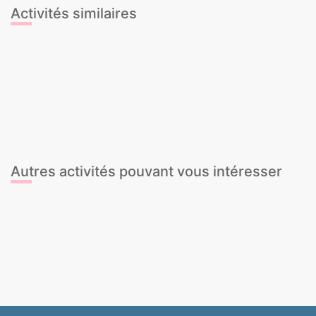
Activités similaires
Cours de Cocktails
Cours de Sangria
Dégustation de Cava
Dégustation de Gin & Tonic
Dégustation de Vins
Dégustation de bières
Cours de Cocktails
Cours de Sangria
Dégustation de Cava
Dégustation de Gin & Tonic
Dégustation de Vins
Dégustation de bières
Autres activités pouvant vous intéresser
Entrée Bar + 1 boisson
Un nain menotté au marié
Dîner + Hummer 1h + Club
Stripteaseuse