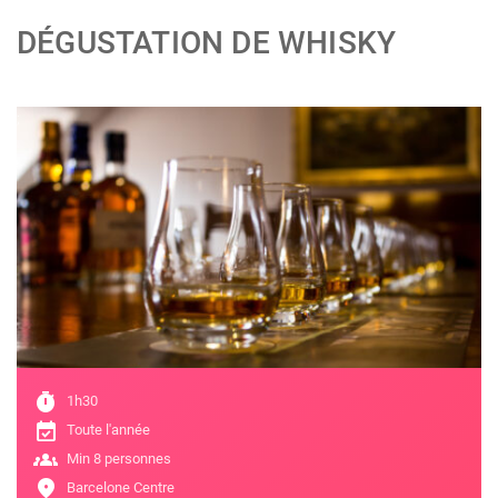
DÉGUSTATION DE WHISKY
;
timer
1h30
event_available
Toute l'année
groups
Min 8 personnes
location_on
Barcelone Centre