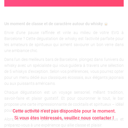
Un moment de classe et de caractère autour du whisky
Envie d’une pause raffinée et virile au milieu de votre EVG à
Barcelone ? Cette dégustation de whisky est l’activité parfaite pour
les amateurs de spiritueux qui aiment savourer un bon verre dans
une ambiance chic.
Dans l’un des meilleurs bars de Barcelone, plongez dans l’univers du
whisky avec un spécialiste qui vous guidera à travers une sélection
de 5 whiskys d’exception. Selon vos préférences, vous pourrez opter
pour un menu dédié aux classiques écossais, aux élégants japonais
ou aux puissants américains.
Chaque dégustation est un voyage sensoriel, mêlant tradition,
savoir-faire et plaisir gustatif. Et pour couronner le tout, le bar
propose une carte impressionnante de cocktails et spiritueux – idéal
pour poursuivre la soirée en beauté !
Cette activité n'est pas disponible pour le moment.
Si vous êtes intéressés, veuillez nous contacter !
Alors, enfilez votre plus belle chemise, lustrez vos richelieus et
préparez-vous à une expérience qui allie classe et plaisir.