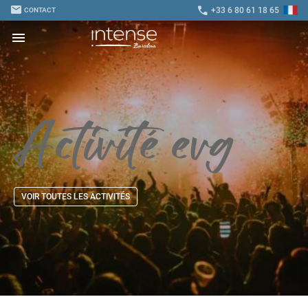
mail
call
+33 6 80 61 18 65
CONTACT
menu
Activité
evg
VOIR TOUTES LES ACTIVITÉS