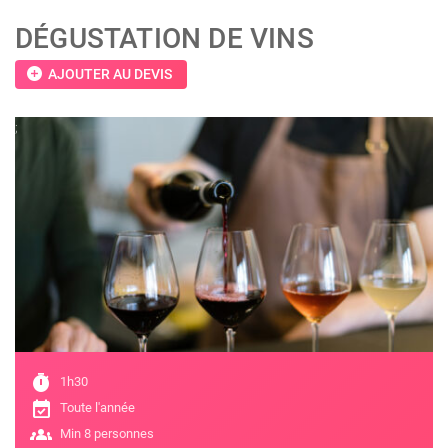
DÉGUSTATION DE VINS
add_circle
AJOUTER AU DEVIS
;
timer
1h30
event_available
Toute l'année
groups
Min 8 personnes