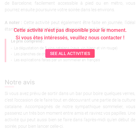
de Barcelone; facilement accessible à pied ou en métro, vous
pourrez ensuite poursuivre votre soirée dans les environs.
A noter :
Cette activité peut également être faite en journée, l’idéal
étant en fin d’après-midi/début de soirée, avant le dîner.
Cette activité n'est pas disponible pour le moment.
Si vous êtes intéressés, veuillez nous contacter !
Le prix comprend :
-
La dégustation de 5 vins catalans (cava, vin blanc et vin rouge)
SEE ALL ACTIVITIES
-
Les planches de charcuterie et fromages
-
Les explications faites par un sommelier en français
Notre avis
Si vous avez prévu de sortir dans un bar pour boire quelques verres,
c’est l’occasion de le faire tout en découvrant une partie de la culture
catalane. Accompagnés de notre sympathique sommelier, vous
passerez un très bon moment entre amis et ravirez vos papilles. Une
activité qui peut aussi bien se faire dans l’après-midi qu’en début de
soirée, pour bien lancer celle-ci.