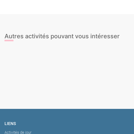
Autres activités pouvant vous intéresser
Dégustation de Gin & Tonic
Croisière en catamaran BBQ
Kayak
Dégustation de Cava
Tour en Ferrari
Spa
Bubble Football + Archery Tag
Olympiades de la honte
LIENS
Activités de jour