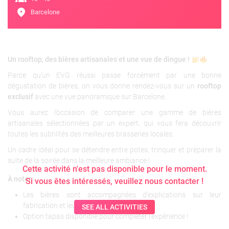
location_on
Barcelone
Un rooftop, des bières artisanales et une vue de dingue !
Parce qu’un EVG réussi passe forcément par une bonne
dégustation de bières, on vous donne rendez-vous sur un
rooftop
exclusif
avec une vue panoramique sur Barcelone.
Vous aurez l’occasion de comparer une gamme de bières
artisanales sélectionnées par un expert, qui vous fera découvrir
toutes les subtilités des meilleures brasseries locales.
Un cadre idéal pour se détendre entre potes, trinquer et préparer la
suite de la soirée dans la meilleure ambiance !
Cette activité n'est pas disponible pour le moment.
À noter :
Si vous êtes intéressés, veuillez nous contacter !
Les bières sont accompagnées d’explications sur leur
fabrication et leurs accords parfaits.
SEE ALL ACTIVITIES
Option tapas disponible pour compléter l’expérience !