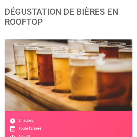
DÉGUSTATION DE BIÈRES EN
ROOFTOP
;
timer
2 heures
event_available
Toute l'année
groups
10 - 40