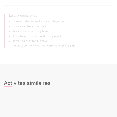
Le prix comprend :
-
5 bières artisanales locales à déguster
-
2 pintes entières de bière
-
Des encas pour compléter
-
Un hôte sympathique et compétent
-
Dans une brasserie locale
-
Entrée gratuite dans une boîte de nuit sur liste
Activités similaires
Cours de Cocktails
Cours de Sangria
Dégustation de Cava
Dégustation de Gin & Tonic
Dégustation de Vins
Dégustation de bières
Cours de Cocktails
Cours de Sangria
Dégustation de Cava
Dégustation de Gin & Tonic