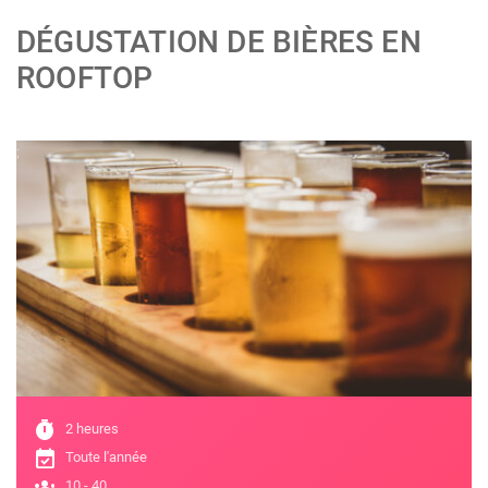
DÉGUSTATION DE BIÈRES EN
ROOFTOP
;
timer
2 heures
event_available
Toute l'année
groups
10 - 40