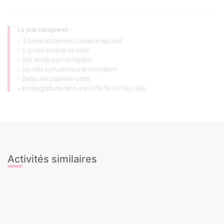
Le prix comprend :
-
5 bières artisanales locales à déguster
-
2 pintes entières de bière
-
Des encas pour compléter
-
Un hôte sympathique et compétent
-
Dans une brasserie locale
-
Entrée gratuite dans une boîte de nuit sur liste
Activités similaires
Cours de Cocktails
Cours de Sangria
Dégustation de Cava
Dégustation de Gin & Tonic
Dégustation de Vins
Dégustation de bières
Cours de Cocktails
Cours de Sangria
Dégustation de Cava
Dégustation de Gin & Tonic