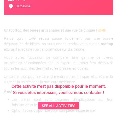
location_on
Barcelone
Un rooftop, des bières artisanales et une vue de dingue !
Parce qu’un EVG réussi passe forcément par une bonne
dégustation de bières, on vous donne rendez-vous sur un
rooftop
exclusif
avec une vue panoramique sur Barcelone.
Vous aurez l’occasion de comparer une gamme de bières
artisanales sélectionnées par un expert, qui vous fera découvrir
toutes les subtilités des meilleures brasseries locales.
Un cadre idéal pour se détendre entre potes, trinquer et préparer la
suite de la soirée dans la meilleure ambiance !
Cette activité n'est pas disponible pour le moment.
À noter :
Si vous êtes intéressés, veuillez nous contacter !
Les bières sont accompagnées d’explications sur leur
fabrication et leurs accords parfaits.
SEE ALL ACTIVITIES
Option tapas disponible pour compléter l’expérience !