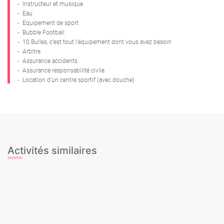
-
Instructeur et musique
-
Eau
-
Equipement de sport
-
Bubble Football
-
10 Bulles, c’est tout l’équipement dont vous avez besoin
-
Arbitre
-
Assurance accidents
-
Assurance responsabilité civile
-
Location d'un centre sportif (avec douche)
Activités similaires
Archery Tag
Balade à cheval
La Guerre Nerf
Lancer de hache
Laser Tag
Mini-jeux sportifs - Gymkana
Olympiades de la honte
Paintball - Extérieur
Paintball City
Balle au prisonnier