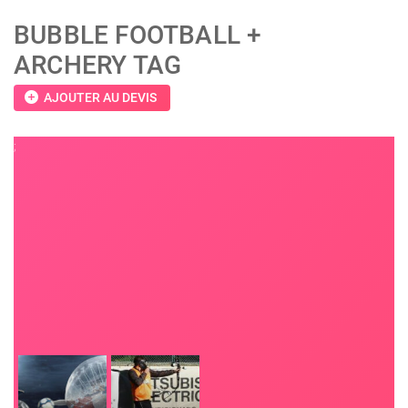
BUBBLE FOOTBALL +
ARCHERY TAG
add_circle
AJOUTER AU DEVIS
;