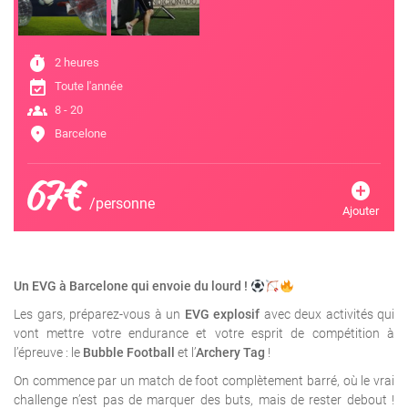
timer
2 heures
event_available
Toute l'année
groups
8 - 20
location_on
Barcelone
67€
add_circle
/personne
Ajouter
Un EVG à Barcelone qui envoie du lourd !
Les gars, préparez-vous à un
EVG explosif
avec deux activités qui
vont mettre votre endurance et votre esprit de compétition à
l’épreuve : le
Bubble Football
et l’
Archery Tag
!
On commence par un match de foot complètement barré, où le vrai
challenge n’est pas de marquer des buts, mais de rester debout !