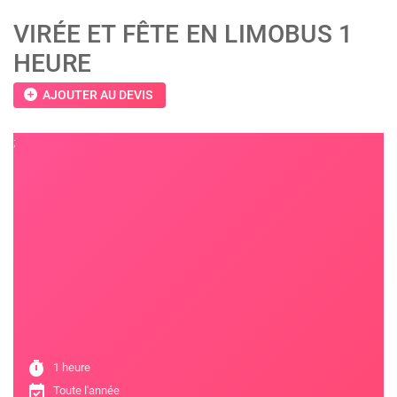
VIRÉE ET FÊTE EN LIMOBUS 1
HEURE
add_circle
AJOUTER AU DEVIS
;
timer
1 heure
event_available
Toute l'année