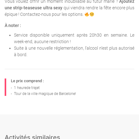
Vous voulez offrir un moment inoubliable au futur marié ?
Ajoutez
une strip-teaseuse ultra sexy
qui viendra rendre la fête encore plus
épique ! Contactez-nous pour les options.
À noter :
Service disponible uniquement après 20h30 en semaine. Le
week-end, aucune restriction !
Suite à une nouvelle réglementation, l’alcool n’est plus autorisé
à bord.
Le prix comprend :
-
1 heurede trajet
-
Tour de la ville magique de Barcelone!
Activités similaires