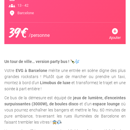
groups
13 - 42
location_on
Barcelone
39€
add_circle
/personne
Ajouter
Un tour de ville… version party bus !
Votre
EVG à Barcelone
mérite une entrée en scène digne des plus
grandes rockstars ! Plutôt que de marcher ou prendre un taxi,
montez à bord d’un
Limobus de luxe
et transformez le trajet en une
soirée à part entière !
Ce bus de la démesure est équipé de
jeux de lumière, d’enceintes
surpuissantes (3000W), de boules disco
et d’un
espace lounge
où
vous pourrez enchaîner les bangers et mettre le feu. 60 minutes de
pure ambiance, traversant les rues illuminées de Barcelone en
faisant trembler les vitres !