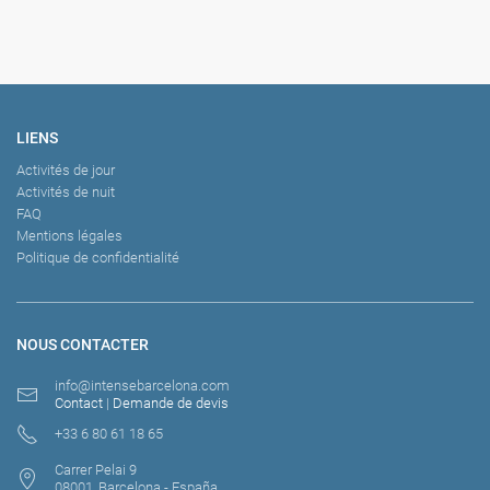
LIENS
Activités de jour
Activités de nuit
FAQ
Mentions légales
Politique de confidentialité
NOUS CONTACTER
info@intensebarcelona.com
Contact
|
Demande de devis
+33 6 80 61 18 65
Carrer Pelai 9
08001, Barcelona - España