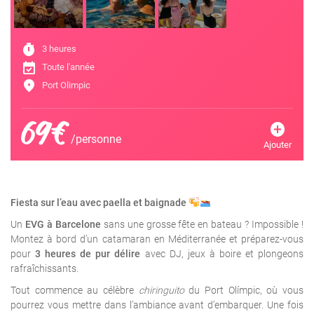
timer
3 heures
event_available
Toute l'année
location_on
Port Olimpic
69€
add_circle
/personne
Ajouter
Fiesta sur l’eau avec paella et baignade
Un
EVG à Barcelone
sans une grosse fête en bateau ? Impossible !
Montez à bord d’un catamaran en Méditerranée et préparez-vous
pour
3 heures de pur délire
avec DJ, jeux à boire et plongeons
rafraîchissants.
Tout commence au célèbre
chiringuito
du Port Olímpic, où vous
pourrez vous mettre dans l’ambiance avant d’embarquer. Une fois