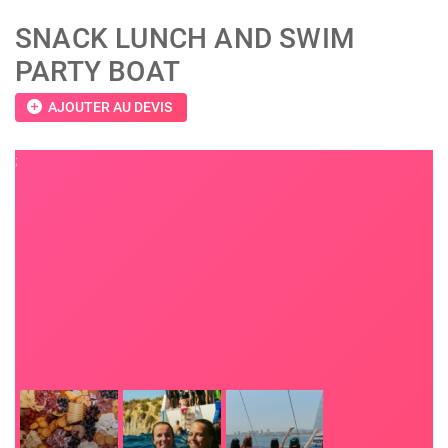
SNACK LUNCH AND SWIM
PARTY BOAT
add_circle
AJOUTER AU DEVIS
;