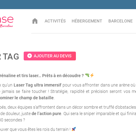
home
ACTIVITÉS
HÉBERGEMENT
BARCELONE
 TAG
add_circle
AJOUTER AU DEVIS
rénaline et tirs laser… Prêts à en découdre ?
x qu’un
Laser Tag ultra immersif
pour vous affronter dans une arène où 
e jamais se faire toucher ! Stratégie, rapidité et précision seront vos me
ominer le champ de bataille
.
pés, deux équipes s’affrontent dans un décor sombre et truffé d’obstacles
 de douleur, juste
de l’action pure
. Qui sera le sniper imparable et qui finir
30 secondes ?
uver que vous êtes les rois du terrain !