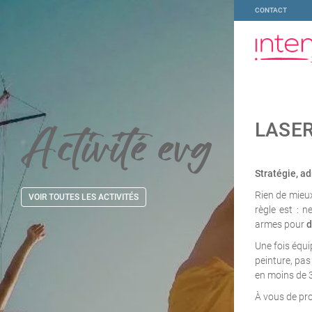
CONTACT
Activité
evg
LASER
Stratégie, ad
Rien de mieu
VOIR TOUTES LES ACTIVITÉS
règle est : n
armes pour
d
Une fois équi
peinture, pas
en moins de 
À vous de pro