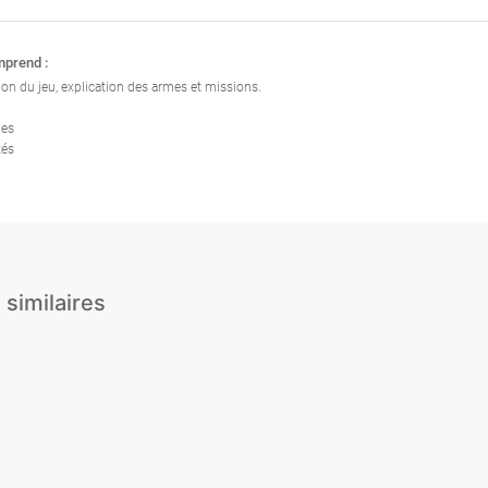
mprend :
ion du jeu, explication des armes et missions.
mes
tés
 similaires
Balade à cheval
La Guerre Nerf
Lancer de hach
ortifs -
Olympiades de la honte
Paintball - Extérieur
Paintball City
nnier
Réalité Virtuelle
SimRacing
Tour en Ferrari
Bubble Football +
ll
Archery Tag
Fléchettes Football
Football Electrif
rillo –
i !
Karting extérieur
Karting intérieur