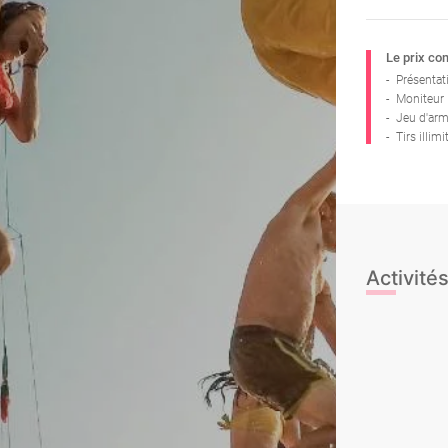
Le prix co
-
Présentat
-
Moniteur
-
Jeu d'ar
-
Tirs illimi
Activités
Archery Tag
Mini-jeux sp
Gymkana
Balle au priso
Bubble Footba
Humor ama
Château Takesh