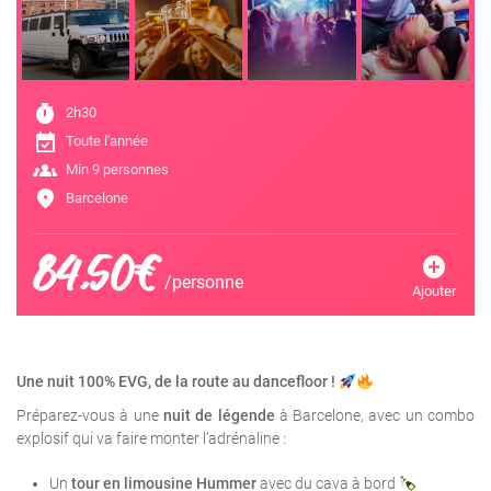
timer
2h30
event_available
Toute l'année
groups
Min 9 personnes
location_on
Barcelone
84,50€
add_circle
/personne
Ajouter
Une nuit 100% EVG, de la route au dancefloor !
Préparez-vous à une
nuit de légende
à Barcelone, avec un combo
explosif qui va faire monter l’adrénaline :
Un
tour en limousine Hummer
avec du cava à bord