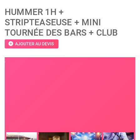
HUMMER 1H +
STRIPTEASEUSE + MINI
TOURNÉE DES BARS + CLUB
add_circle
AJOUTER AU DEVIS
;