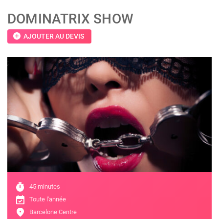
DOMINATRIX SHOW
add_circle
AJOUTER AU DEVIS
;
timer
45 minutes
event_available
Toute l'année
location_on
Barcelone Centre