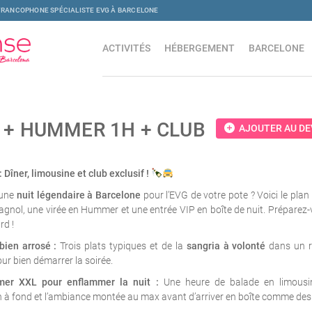
FRANCOPHONE SPÉCIALISTE EVG À BARCELONE
ACTIVITÉS
HÉBERGEMENT
BARCELONE
 + HUMMER 1H + CLUB
add_circle
AJOUTER AU DE
: Dîner, limousine et club exclusif !
 une
nuit légendaire à Barcelone
pour l’EVG de votre pote ? Voici le plan 
agnol, une virée en Hummer et une entrée VIP en boîte de nuit. Préparez-
rd !
bien arrosé :
Trois plats typiques et de la
sangria à volonté
dans un r
our bien démarrer la soirée.
er XXL pour enflammer la nuit :
Une heure de balade en limousi
 à fond et l’ambiance montée au max avant d’arriver en boîte comme des 