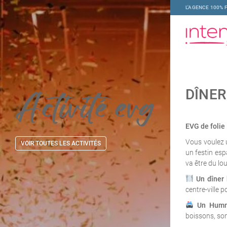
L'AGENCE 100% 
Activité
evg
DÎNER
EVG de folie 
Vous voulez
VOIR TOUTES LES ACTIVITÉS
un festin esp
va être du lou
Un dîner 
centre-ville p
Un Humm
boissons, son