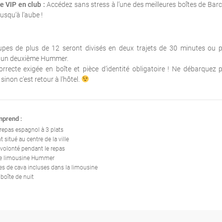
e VIP en club :
Accédez sans stress à l’une des meilleures boîtes de Barc
jusqu’à l’aube !
upes de plus de 12 seront divisés en deux trajets de 30 minutes ou 
r un deuxième Hummer.
rrecte exigée en boîte et pièce d’identité obligatoire ! Ne débarquez 
sinon c’est retour à l’hôtel.
mprend :
 repas espagnol à 3 plats
 situé au centre de la ville
 volonté pendant le repas
de limousine Hummer
les de cava incluses dans la limousine
 boîte de nuit