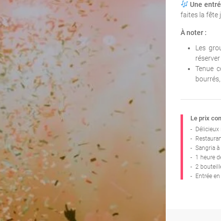
Une entré
faites la fête 
À noter :
Les gro
réserve
Tenue co
bourrés, 
Le prix co
-
Délicieux
-
Restaurant
-
Sangria à
-
1 heure 
-
2 bouteil
-
Entrée en